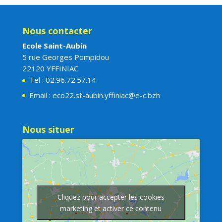
Nous contacter
Ecole Saint-Aubin
5 rue Georges Pompidou
22120 YFFINIAC
Tel : 02.96.72.57.14
Email : eco22.st-aubin.yffiniac@e-c.bzh
Nous situer
Cliquez pour accepter les cookies
marketing et activer ce contenu