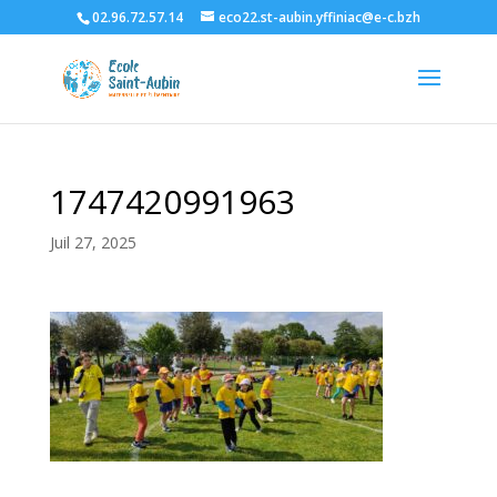
02.96.72.57.14
eco22.st-aubin.yffiniac@e-c.bzh
1747420991963
Juil 27, 2025