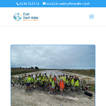
02.96.72.57.14
eco22.st-aubin.yffiniac@e-c.bzh