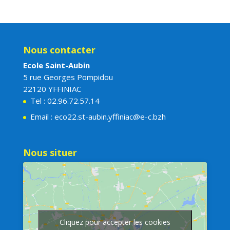
Nous contacter
Ecole Saint-Aubin
5 rue Georges Pompidou
22120 YFFINIAC
Tel : 02.96.72.57.14
Email : eco22.st-aubin.yffiniac@e-c.bzh
Nous situer
Cliquez pour accepter les cookies