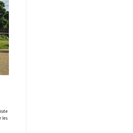
isite
r les