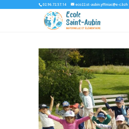
02.96.72.57.14
eco22.st-aubin.yffiniac@e-c.bzh